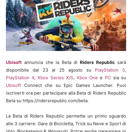
Ubisoft
annuncia che la Beta di
Riders Republic
sarà
disponibile dal 23 al 25 agosto su
PlayStation 5
,
PlayStation 4
,
Xbox Series X/S
,
Xbox One
e
PC
sia su
Ubisoft
Connect che su Epic Games Launcher. Puoi
iscriverti ora per partecipare alla Beta di Riders Republic
Beta su https://ridersrepublic.com/beta.
La Beta di Riders Republic permette un primo sguardo
alle 3 carriere: Gare di Bicicletta, Trick su Neve e Sport di
Volo (Rocketwing & Wingsuit). Potrai anche gareggiare in