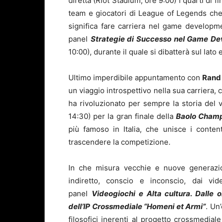
diretta (Riot Stadium, ore 9:00) i quarti di f
team e giocatori di League of Legends che 
significa fare carriera nel game develop
panel
Strategie di Successo nel Game De
10:00), durante il quale si dibatterà sul lat
Ultimo imperdibile appuntamento con
Rand 
un viaggio introspettivo nella sua carriera,
ha rivoluzionato per sempre la storia del v
14:30) per la gran finale della
Baolo Champ
più famoso in Italia, che unisce i conten
trascendere la competizione.
In che misura vecchie e nuove generazio
indiretto, conscio e inconscio, dai vi
panel
Videogiochi e Alta cultura. Dalle o
dell’IP Crossmediale “Homeni et Armi”
. Un
filosofici inerenti al progetto crossmedial