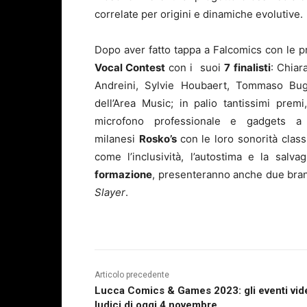
correlate per origini e dinamiche evolutive.
Dopo aver fatto tappa a Falcomics con le pr
Vocal Contest
con i suoi
7 finalisti
: Chiar
Andreini, Sylvie Houbaert, Tommaso Bugio
dell’Area Music; in palio tantissimi premi
microfono professionale e gadgets 
milanesi
Rosko’s
con le loro sonorità class
come l’inclusività, l’autostima e la salv
formazione
, presenteranno anche due brani
Slayer
.
Articolo precedente
Lucca Comics & Games 2023: gli eventi vid
ludici di oggi 4 novembre