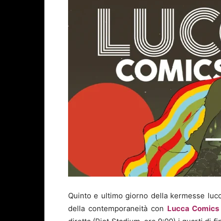
Quinto e ultimo giorno della kermesse luc
della contemporaneità con
Lucca Comics