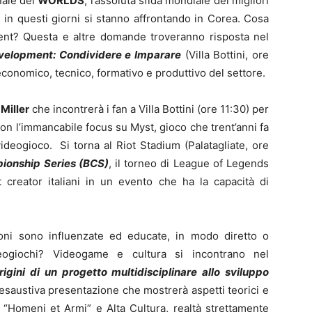
inale dei
WORLDS
, l’assoluta sfida mondiale dei migliori
in questi giorni si stanno affrontando in Corea. Cosa
ment? Questa e altre domande troveranno risposta nel
velopment: Condividere e Imparare
(Villa Bottini, ore
o economico, tecnico, formativo e produttivo del settore.
Miller
che incontrerà i fan a Villa Bottini (ore 11:30) per
 con l’immancabile focus su Myst, gioco che trent’anni fa
ideogioco. Si torna al Riot Stadium (Palatagliate, ore
ionship Series (BCS)
, il torneo di League of Legends
t creator italiani in un evento che ha la capacità di
ni sono influenzate ed educate, in modo diretto o
deogiochi? Videogame e cultura si incontrano nel
rigini di un progetto multidisciplinare allo sviluppo
’esaustiva presentazione che mostrerà aspetti teorici e
e “Homeni et Armi” e Alta Cultura, realtà strettamente