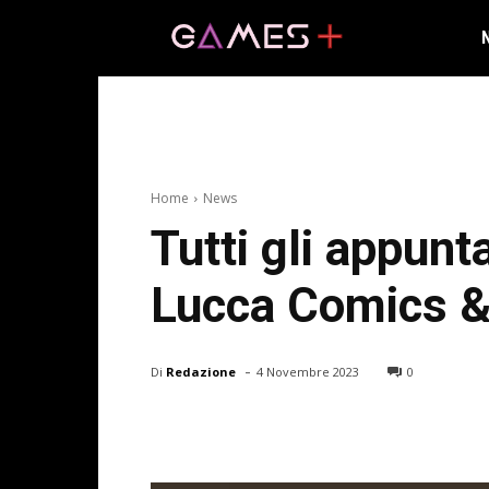
Home
News
Tutti gli appun
Lucca Comics 
-
Di
Redazione
4 Novembre 2023
0