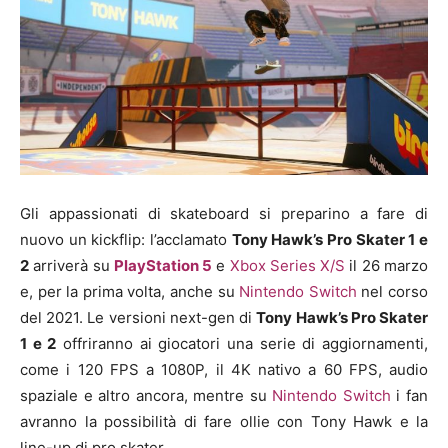
Gli appassionati di skateboard si preparino a fare di
nuovo un kickflip: l’acclamato
Tony Hawk’s Pro Skater 1 e
2
arriverà su
PlayStation 5
e
Xbox Series X/S
il 26 marzo
e, per la prima volta, anche su
Nintendo Switch
nel corso
del 2021. Le versioni next-gen di
Tony Hawk’s Pro Skater
1 e 2
offriranno ai giocatori una serie di aggiornamenti,
come i 120 FPS a 1080P, il 4K nativo a 60 FPS, audio
spaziale e altro ancora, mentre su
Nintendo Switch
i fan
avranno la possibilità di fare ollie con Tony Hawk e la
line-up di pro skater.