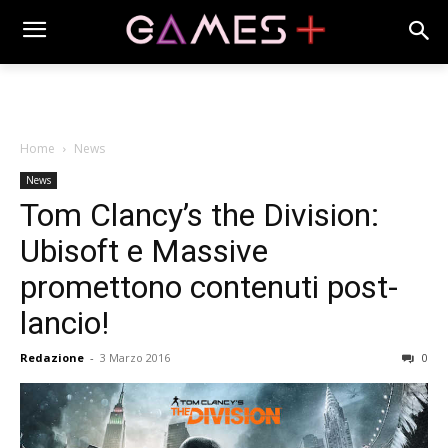
Home
News
News
Tom Clancy’s the Division:
Ubisoft e Massive
promettono contenuti post-
lancio!
Redazione
-
3 Marzo 2016
0