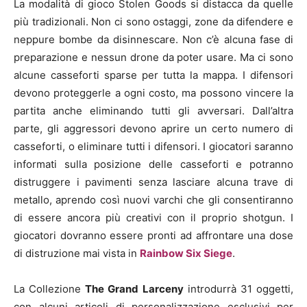
La modalità di gioco Stolen Goods si distacca da quelle
più tradizionali. Non ci sono ostaggi, zone da difendere e
neppure bombe da disinnescare. Non c’è alcuna fase di
preparazione e nessun drone da poter usare. Ma ci sono
alcune casseforti sparse per tutta la mappa. I difensori
devono proteggerle a ogni costo, ma possono vincere la
partita anche eliminando tutti gli avversari. Dall’altra
parte, gli aggressori devono aprire un certo numero di
casseforti, o eliminare tutti i difensori. I giocatori saranno
informati sulla posizione delle casseforti e potranno
distruggere i pavimenti senza lasciare alcuna trave di
metallo, aprendo così nuovi varchi che gli consentiranno
di essere ancora più creativi con il proprio shotgun. I
giocatori dovranno essere pronti ad affrontare una dose
di distruzione mai vista in
Rainbow Six Siege
.
La Collezione
The Grand Larceny
introdurrà 31 oggetti,
con alcuni articoli di personalizzazione esclusivi per