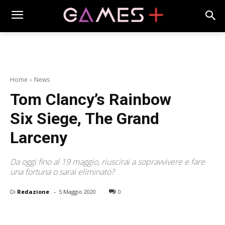
Home
News
Tom Clancy’s Rainbow
Six Siege, The Grand
Larceny
Da oggi fino al 19 maggio, riuscirai a sopravvivere e fare
una fortuna o sarai eliminato?
-
Di
Redazione
5 Maggio 2020
0