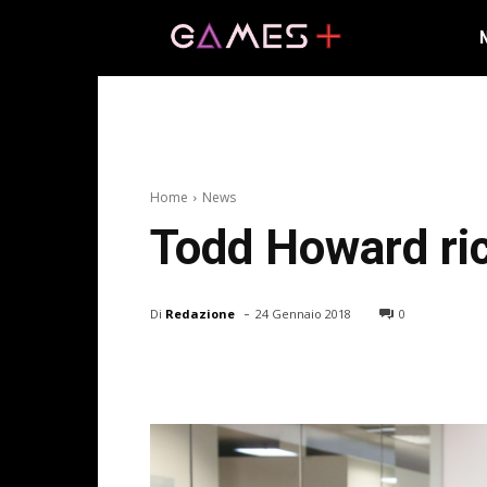
Home
News
Todd Howard ri
-
Di
Redazione
24 Gennaio 2018
0