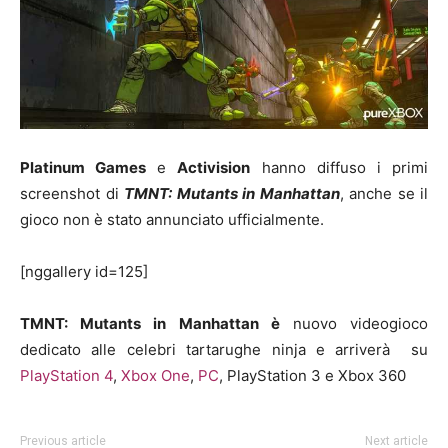
Platinum Games
e
Activision
hanno diffuso i primi
screenshot di
TMNT: Mutants in Manhattan
, anche se il
gioco non è stato annunciato ufficialmente.
[nggallery id=125]
TMNT: Mutants in Manhattan è
nuovo videogioco
dedicato alle celebri tartarughe ninja e arriverà su
PlayStation 4
,
Xbox One
,
PC
, PlayStation 3 e Xbox 360
Previous article
Next article