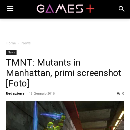
Home
News
News
TMNT: Mutants in
Manhattan, primi screenshot
[Foto]
Redazione
-
18 Gennaio 2016
0