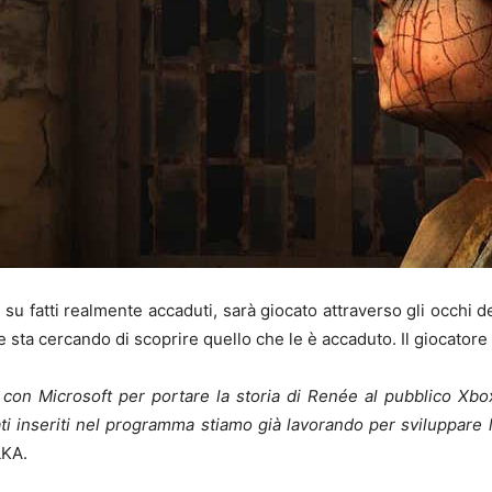
e su fatti realmente accaduti, sarà giocato attraverso gli occhi 
 sta cercando di scoprire quello che le è accaduto. Il giocatore s
e con Microsoft per portare la storia di Renée al pubblico Xbo
i inseriti nel programma stiamo già lavorando per sviluppare l
LKA.