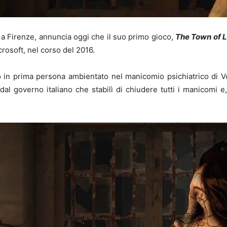
 a Firenze, annuncia oggi che il suo primo gioco,
The Town of L
osoft, nel corso del 2016.
o in prima persona ambientato nel manicomio psichiatrico di Vo
governo italiano che stabilì di chiudere tutti i manicomi e, co