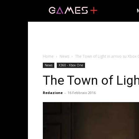
Home
News
The Town of Light in arrivo su Xbox
News
X360 - Xbox One
The Town of Ligh
Redazione
-
16 Febbraio 2016