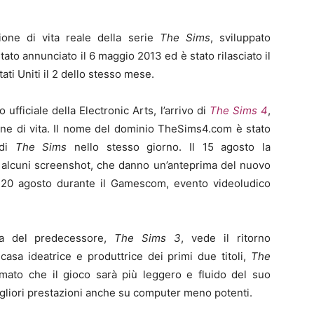
one di vita reale della serie
The Sims
, sviluppato
stato annunciato il 6 maggio 2013 ed è stato rilasciato il
ti Uniti il 2 dello stesso mese.
 ufficiale della Electronic Arts, l’arrivo di
The Sims 4
,
one di vita. Il nome del dominio TheSims4.com è stato
 di
The Sims
nello stesso giorno. Il 15 agosto la
e alcuni screenshot, che danno un’anteprima del nuovo
il 20 agosto durante il Gamescom, evento videoludico
nza del predecessore,
The Sims 3
, vede il ritorno
casa ideatrice e produttrice dei primi due titoli,
The
rmato che il gioco sarà più leggero e fluido del suo
igliori prestazioni anche su computer meno potenti.