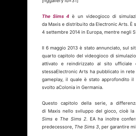
[nggallery id=31]
The Sims 4
è un videogioco di simulazi
da Maxis e distribuito da Electronic Arts. È 
4 settembre 2014 in Europa, mentre negli Sta
Il 6 maggio 2013 è stato annunciato, sul sito
quarto capitolo del videogioco di simulazi
attivato e reindirizzato al sito ufficiale
stessaElectronic Arts ha pubblicato in ret
gameplay, il quale è stato approfondito 
svolto aColonia in Germania.
Questo capitolo della serie, a differe
di Maxis nello sviluppo del gioco, cioè la 
Sims
e
The Sims 2
. EA ha inoltre confe
predecessore,
The Sims 3
, per garantire m