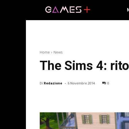
Home
News
The Sims 4: rito
-
Di
Redazione
6 Novembre 2014
0