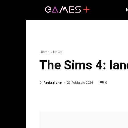
Home
News
The Sims 4: lanc
-
Di
Redazione
29 Febbraio 2024
0