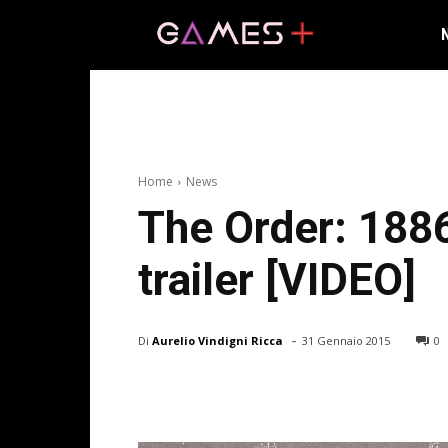
Home
News
The Order: 1886
trailer [VIDEO]
-
Di
Aurelio Vindigni Ricca
31 Gennaio 2015
0