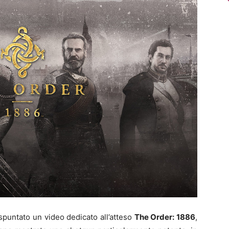
spuntato un video dedicato all’atteso
The Order: 1886
,