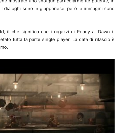
viene mostrato uno shotgun particolarmente potente, in
. I dialoghi sono in giapponese, però le immagini sono
ld, il che significa che i ragazzi di Ready at Dawn (i
tato tutta la parte single player. La data di rilascio è
imo.