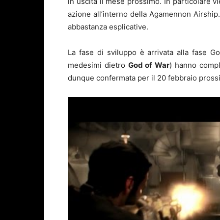
in uscita il mese prossimo. In particolare 
azione all’interno della Agamennon Airship
abbastanza esplicative.
La fase di sviluppo è arrivata alla fase Go
medesimi dietro
God of War
) hanno comple
dunque confermata per il 20 febbraio pross