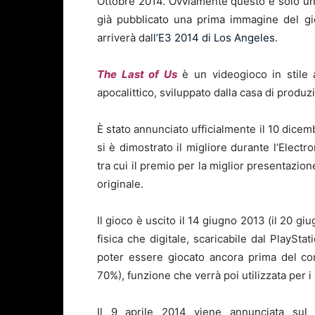
Ottobre 2014. Ovviamente questo è solo un r
già pubblicato una prima immagine del gi
arriverà dal
l’E3 2014 di Los Angeles.
The Last of Us
è un videogioco in stile 
apocalittico, sviluppato dalla casa di produ
È stato annunciato ufficialmente il 10 dice
si è dimostrato il migliore durante l’Elect
tra cui il premio per la miglior presentazion
originale.
Il gioco è uscito il 14 giugno 2013 (il 20 
fisica che digitale, scaricabile dal PlayStat
poter essere giocato ancora prima del c
70%), funzione che verrà poi utilizzata per i
Il 9 aprile 2014 viene annunciata sul 