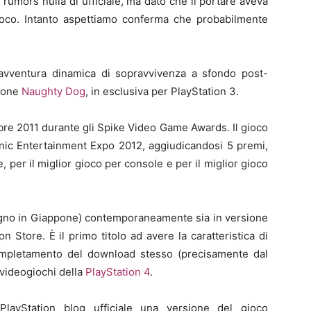
umors nulla di ufficiale, ma dato che il portare aveva
oco. Intanto aspettiamo conferma che probabilmente
avventura dinamica di sopravvivenza a sfondo post-
zione
Naughty Dog
, in esclusiva per PlayStation 3.
mbre 2011 durante gli Spike Video Game Awards. Il gioco
ronic Entertainment Expo 2012, aggiudicandosi 5 premi,
e, per il miglior gioco per console e per il miglior gioco
giugno in Giappone) contemporaneamente sia in versione
ion Store. È il primo titolo ad avere la caratteristica di
ompletamento del download stesso (precisamente dal
 videogiochi della
PlayStation 4
.
PlayStation blog ufficiale una versione del gioco