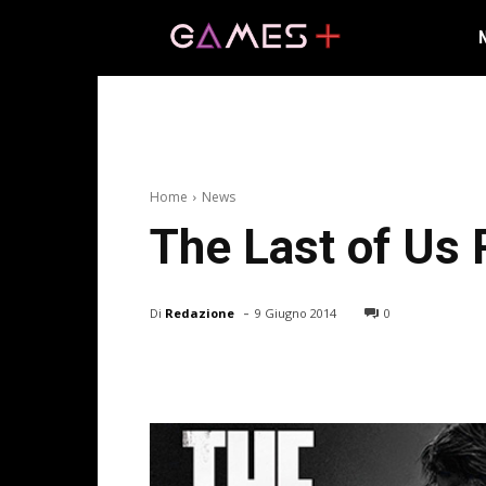
Home
News
The Last of Us 
-
Di
Redazione
9 Giugno 2014
0