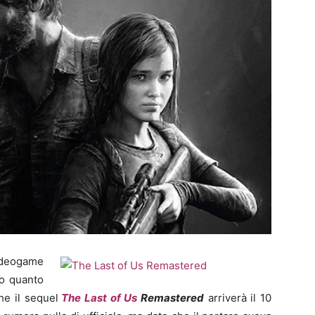
videogame
do quanto
he il sequel
The Last of Us
Remastered
arriverà il 10