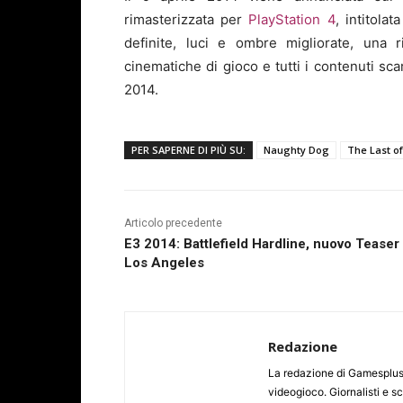
rimasterizzata per
PlayStation 4
, intitolat
definite, luci e ombre migliorate, una 
cinematiche di gioco e tutti i contenuti scar
2014.
PER SAPERNE DI PIÙ SU:
Naughty Dog
The Last o
Articolo precedente
E3 2014: Battlefield Hardline, nuovo Teaser
Los Angeles
Redazione
La redazione di Gamesplus.
videogioco. Giornalisti e scr