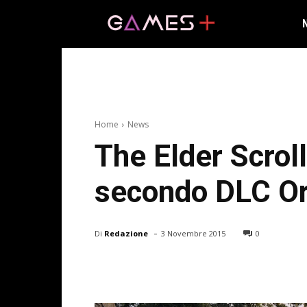
Home
News
The Elder Scroll
secondo DLC O
-
Di
Redazione
3 Novembre 2015
0