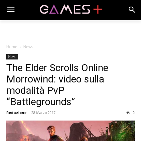
Home
News
News
The Elder Scrolls Online
Morrowind: video sulla
modalità PvP
“Battlegrounds”
Redazione
-
28 Marzo 2017
0