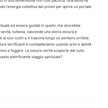
to in una dimensione non così pacifica. Una setta ha
ando l’energia collettiva dei prismi per aprire un portale
irituale ed essere guidati in quello che dovrebbe
 verità, tuttavia, nasconde una storia oscura e
 ai tuoi occhi e ti trascina lungo un sentiero orribile.
ture terrificanti e combatteranno usando armi e abilità
co e fuggire. Le oscure verità scoperte dal culto
esto pietrificante viaggio spirituale?