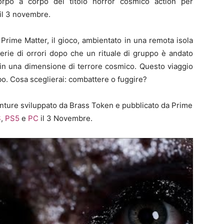
orpo a corpo del titolo horror cosmico action per
 il 3 novembre.
Prime Matter, il gioco, ambientato in una remota isola
 serie di orrori dopo che un rituale di gruppo è andato
 in una dimensione di terrore cosmico. Questo viaggio
ubo. Cosa sceglierai: combattere o fuggire?
nture sviluppato da Brass Token e pubblicato da Prime
S
,
PS5
e
PC
il 3 Novembre.