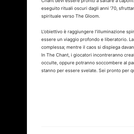
Chant devi essere pronto a saltare a capofit
eseguito rituali oscuri dagli anni ’70, sfrutt
spirituale verso The Gloom.
L’obiettivo è raggiungere l’illuminazione sp
essere un viaggio profondo e liberatorio. La
complessa; mentre il caos si dispiega davanti
In The Chant, i giocatori incontreranno crea
occulte, oppure potranno soccombere al pani
stanno per essere svelate. Sei pronto per qu