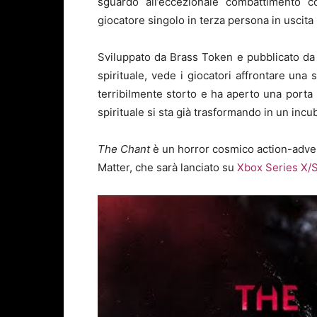
sguardo all’eccezionale combattimento c
giocatore singolo in terza persona in uscita
Sviluppato da Brass Token e pubblicato da 
spirituale, vede i giocatori affrontare una
terribilmente storto e ha aperto una porta
spirituale si sta già trasformando in un inc
Th
e Chant
è un horror cosmico action-adve
Matter, che sarà lanciato su
Xbox Series X/