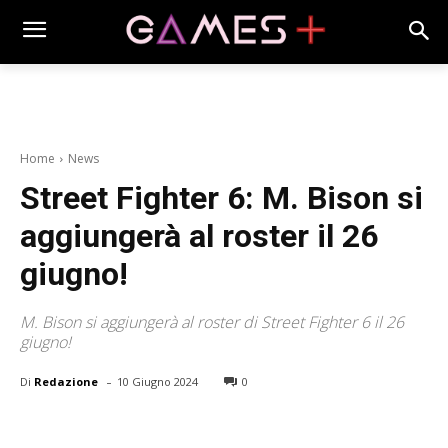
Home
News
Street Fighter 6: M. Bison si
aggiungerà al roster il 26
giugno!
M. Bison si aggiungerà al roster di Street Fighter 6 il 26
giugno!
-
Di
Redazione
10 Giugno 2024
0