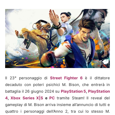
Il 23° personaggio di
Street Fighter 6
è il dittatore
decaduto con poteri psichici M. Bison, che entrerà in
battaglia il 26 giugno 2024 su
PlayStation 5
,
PlayStation
4
,
Xbox Series X|S
e
PC
tramite Steam! Il reveal del
gameplay di M. Bison arriva insieme all’annuncio di tutti e
quattro i personaggi dell’Anno 2, tra cui lo stesso M.