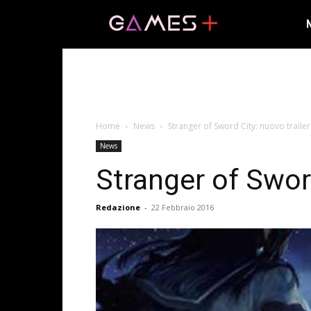
Home
News
Stranger of Sword City: nuovo trailer
News
Stranger of Sword
Redazione
-
22 Febbraio 2016