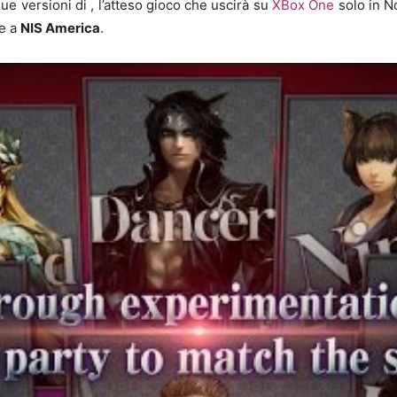
 due versioni di , l’atteso gioco che uscirà su
XBox One
solo in N
ie a
NIS America
.