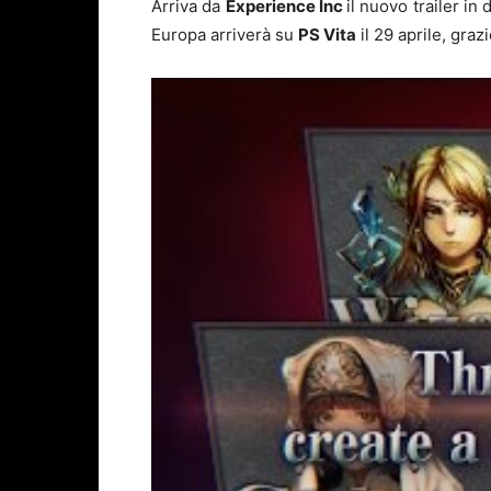
Arriva da
Experience Inc
il nuovo trailer in
Europa arriverà su
PS Vita
il 29 aprile, graz