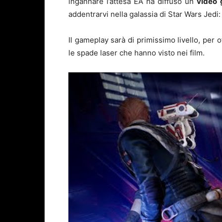
ingannare l’attesa EA ha diffuso un
video
addentrarvi nella galassia di Star Wars Jedi:
Il gameplay sarà di primissimo livello, per of
le spade laser che hanno visto nei film.