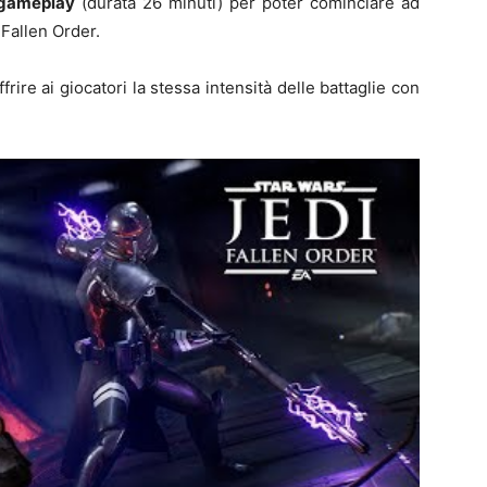
 gameplay
(durata 26 minuti) per poter cominciare ad
 Fallen Order.
frire ai giocatori la stessa intensità delle battaglie con