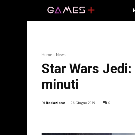
Home
News
Star Wars Jedi:
minuti
-
Di
Redazione
26 Giugno 2019
0