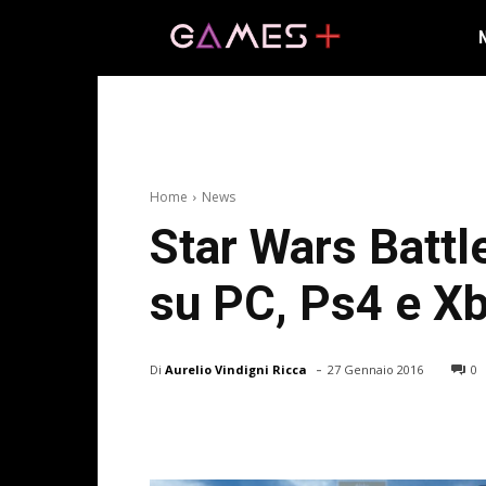
Home
News
Star Wars Battle
su PC, Ps4 e X
-
Di
Aurelio Vindigni Ricca
27 Gennaio 2016
0