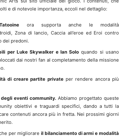
ic Arts sul sito ufficiale del gioco. I contenuti, che
olti e di notevole importanza, eccoli nel dettaglio:
atooine
ora supporta anche le modalità
droidi, Zona di lancio, Caccia all’eroe ed Eroi contro
o dei predoni.
bili per Luke Skywalker e Ian Solo
quando si usano
loccati dai nostri fan al completamento della missione
o.
lità di creare partite private
per rendere ancora più
e degli eventi community.
Abbiamo progettato queste
ity obiettivi e traguardi specifici, dando a tutti la
care contenuti ancora più in fretta. Nei prossimi giorni
erito.
iche per migliorare
il bilanciamento di armi e modalità