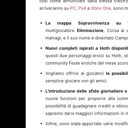
così come annunciato dalla stessa Electron
arriveranno su
PC
,
Ps4
e
Xbox One
, sono m
La mappa Sopravvivenza su T
multigiocatore
Eliminazione
, Corsa ai 
malvagi, e il suo nome è diventato Camp
Nuovi completi ispirati a Hoth disponi
questi due personaggi eroici su Hoth, sb
community Feste eroiche del mese scors
Vogliamo offrire ai giocatori
la possibi
semplice giocare con gli amici.
L’introduzione delle sfide giornaliere 
nuove funzioni per proporre alla commun
possibilità di guadagnare crediti e sbloc
sapremo darvi maggiori informazioni in m
Infine, sono state apportate varie modif