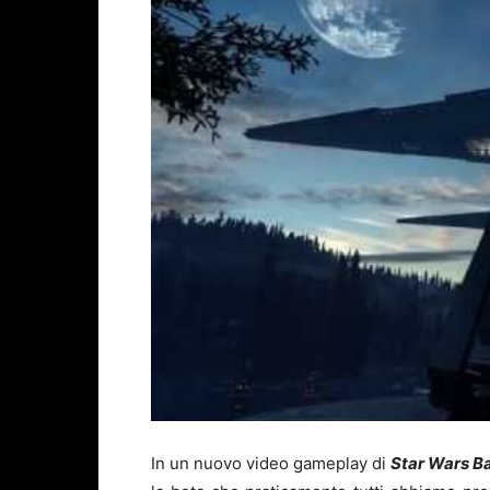
In un nuovo video gameplay di
Star Wars Ba