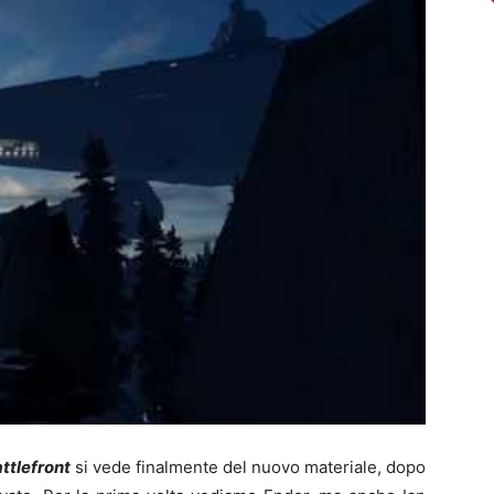
ttlefront
si vede finalmente del nuovo materiale, dopo