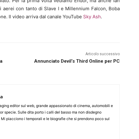
ovato. Per la prima volta vediamo Endor, ma anche Ian
ti aerei con tanto di Slave I e Millennium Falcon, Boba
one. Il video arriva dal canale YouTube
Sky Ash
.
Articolo successivo
na
Annunciato Devil’s Third Online per PC
ca
aging editor sul web, grande appassionato di cinema, automobili e
or specie. Sulle dita porto i calli del basso ma non disdegno
. Mi piacciono i temporali e le biografie che si prendono poco sul