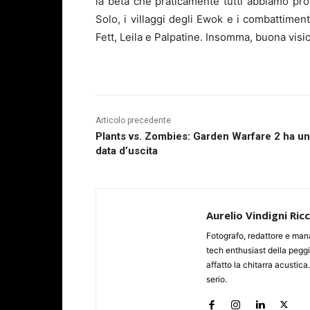
la beta che praticamente tutti abbiamo pr
Solo, i villaggi degli Ewok e i combattimen
Fett, Leila e Palpatine. Insomma, buona visi
Articolo precedente
Plants vs. Zombies: Garden Warfare 2 ha u
data d’uscita
Aurelio Vindigni Ric
Fotografo, redattore e man
tech enthusiast della peggi
affatto la chitarra acustica
serio.