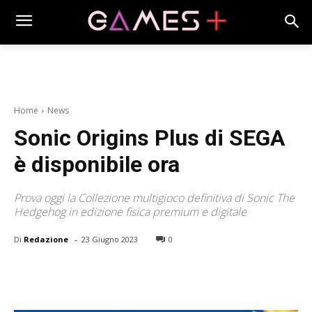
Home
News
Sonic Origins Plus di SEGA
è disponibile ora
Prova oggi la Collezione multigioco definitiva di Sonic The
Hedgehog in edizione fisica premium e digitale
-
Di
Redazione
23 Giugno 2023
0