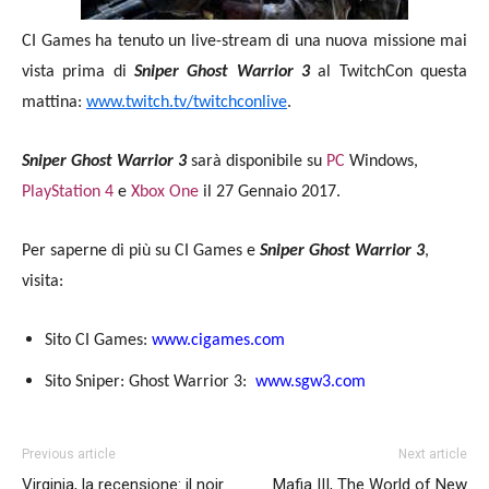
CI Games ha tenuto un live-stream di una nuova missione mai
vista prima di
Sniper Ghost Warrior 3
al TwitchCon questa
mattina:
www.twitch.tv/twitchconlive
.
Sniper Ghost Warrior 3
sarà disponibile su
PC
Windows,
PlayStation 4
e
Xbox One
il 27 Gennaio 2017.
Per saperne di più su CI Games e
Sniper Ghost Warrior 3
,
visita:
Sito CI Games:
www.cigames.com
Sito Sniper: Ghost Warrior 3:
www.sgw3.com
Previous article
Next article
Virginia, la recensione: il noir
Mafia III, The World of New