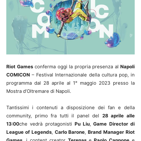
Riot Games
conferma oggi la propria presenza al
Napoli
COMICON
– Festival Internazionale della cultura pop, in
programma dal 28 aprile al 1° maggio 2023 presso la
Mostra d’Oltremare di Napoli.
Tantissimi i contenuti a disposizione dei fan e della
community, primo fra tutti il panel del
28 aprile alle
13:00
che vedrà protagonisti
Pu Liu
,
Game Director di
League of Legends
,
Carlo Barone
,
Brand Manager Riot
Games
, i content creator
Terenas
e
Paolo Cannone
e