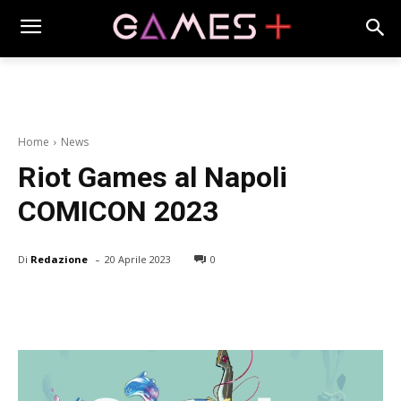
Home
News
Riot Games al Napoli
COMICON 2023
-
Di
Redazione
20 Aprile 2023
0