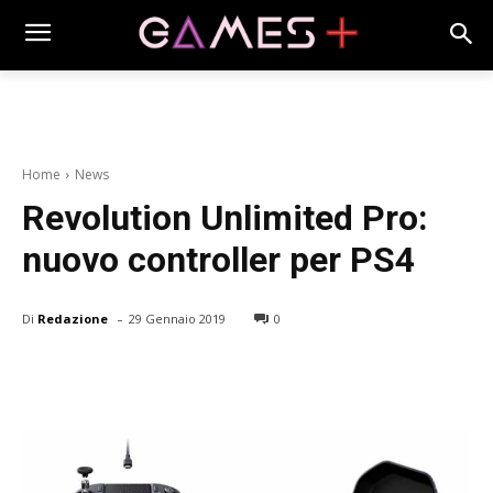
Home
News
Revolution Unlimited Pro:
nuovo controller per PS4
-
Di
Redazione
29 Gennaio 2019
0