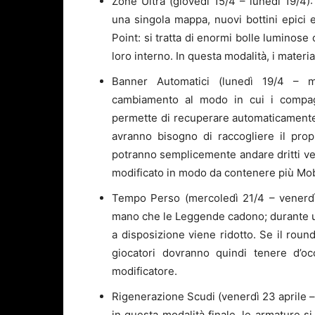
Zone Ultra (giovedì 15/4 – lunedì 19/4):
una singola mappa, nuovi bottini epici 
Point: si tratta di enormi bolle luminose 
loro interno. In questa modalità, i materi
Banner Automatici (lunedì 19/4 – me
cambiamento al modo in cui i compagn
permette di recuperare automaticamente
avranno bisogno di raccogliere il prop
potranno semplicemente andare dritti vers
modificato in modo da contenere più Mo
Tempo Perso (mercoledì 21/4 – venerdì
mano che le Leggende cadono; durante u
a disposizione viene ridotto. Se il roun
giocatori dovranno quindi tenere d’o
modificatore.
Rigenerazione Scudi (venerdì 23 aprile – 
in questa modalità finale, le armature s