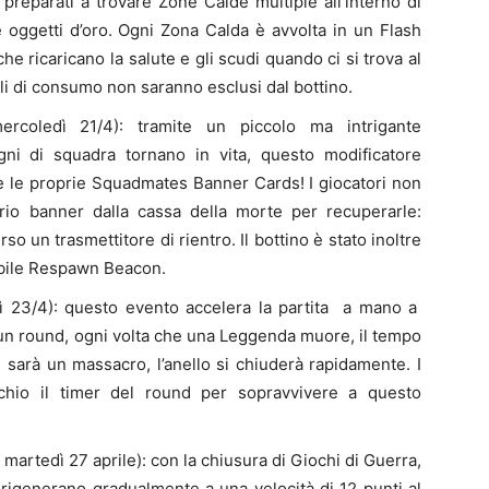
 preparati a trovare Zone Calde multiple all’interno di
e oggetti d’oro. Ogni Zona Calda è avvolta in un Flash
che ricaricano la salute e gli scudi quando ci si trova al
ali di consumo non saranno esclusi dal bottino.
rcoledì 21/4): tramite un piccolo ma intrigante
i di squadra tornano in vita, questo modificatore
 le proprie Squadmates Banner Cards! I giocatori non
rio banner dalla cassa della morte per recuperarle:
o un trasmettitore di rientro. Il bottino è stato inoltre
bile Respawn Beacon.
 23/4): questo evento accelera la partita a mano a
n round, ogni volta che una Leggenda muore, il tempo
d sarà un massacro, l’anello si chiuderà rapidamente. I
cchio il timer del round per sopravvivere a questo
martedì 27 aprile): con la chiusura di Giochi di Guerra,
i rigenerano gradualmente a una velocità di 12 punti al