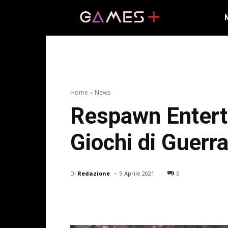
Home
News
Respawn Entert
Giochi di Guerr
-
Di
Redazione
9 Aprile 2021
0