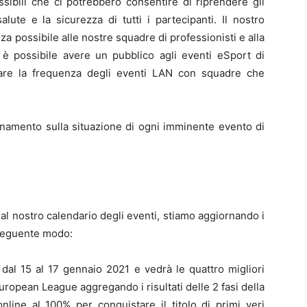
ssibili che ci potrebbero consentire di riprendere gli
lute e la sicurezza di tutti i partecipanti. Il nostro
za possibile alle nostre squadre di professionisti e alla
 possibile avere un pubblico agli eventi eSport di
are la frequenza degli eventi LAN con squadre che
rnamento sulla situazione di ogni imminente evento di
 al nostro calendario degli eventi, stiamo aggiornando i
l seguente modo:
 dal 15 al 17 gennaio 2021 e vedrà le quattro migliori
 European League aggregando i risultati delle 2 fasi della
line al 100% per conquistare il titolo di primi veri