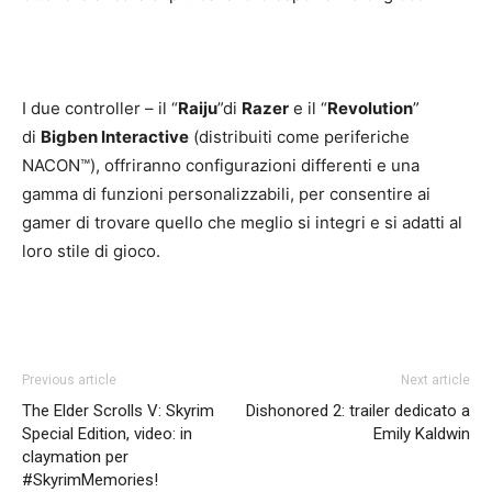
I due controller – il “
Raiju
”di
Razer
e il “
Revolution
”
di
Bigben Interactive
(distribuiti come periferiche
NACON™), offriranno configurazioni differenti e una
gamma di funzioni personalizzabili, per consentire ai
gamer di trovare quello che meglio si integri e si adatti al
loro stile di gioco.
Previous article
Next article
The Elder Scrolls V: Skyrim
Dishonored 2: trailer dedicato a
Special Edition, video: in
Emily Kaldwin
claymation per
#SkyrimMemories!