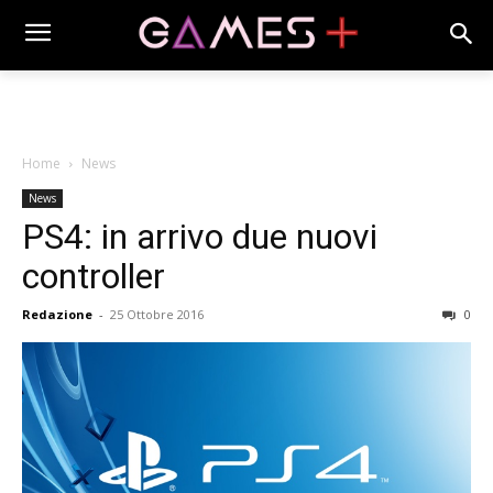
Home
News
News
PS4: in arrivo due nuovi
controller
Redazione
-
25 Ottobre 2016
0