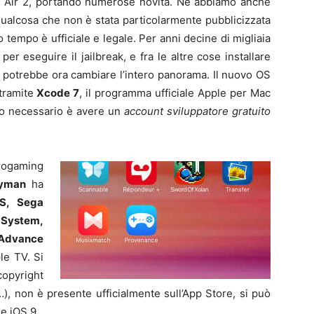
iPad Air 2, portando numerose novità. Ne abbiamo anche
 qualcosa che non è stata particolarmente pubblicizzata
 tempo è ufficiale e legale. Per anni decine di migliaia
per eseguire il jailbreak, e fra le altre cose installare
9 potrebbe ora cambiare l’intero panorama. Il nuovo OS
 tramite
Xcode 7
, il programma ufficiale Apple per Mac
ito necessario è avere un
account sviluppatore gratuito
trogaming
yman
ha
S, Sega
System,
Advance
le TV. Si
copyright
…), non è presente ufficialmente sull’App Store, si può
e iOS 9.