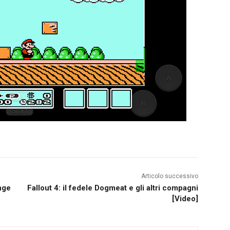
Articolo successivo
nge
Fallout 4: il fedele Dogmeat e gli altri compagni
[Video]