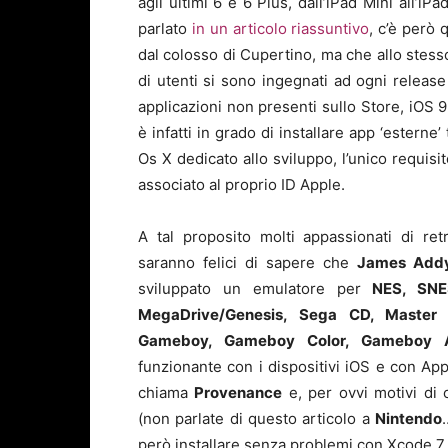
agli ultimi 6 e 6 Plus, dall’iPad Mini all’
parlato
in un articolo riassuntivo
, c’è però
dal colosso di Cupertino, ma che allo stesso
di utenti si sono ingegnati ad ogni release 
applicazioni non presenti sullo Store, iOS 
è infatti in grado di installare app ‘esterne’
Os X dedicato allo sviluppo, l’unico requis
associato al proprio ID Apple.
A tal proposito molti appassionati di re
saranno felici di sapere che
James Add
sviluppato un emulatore per
NES, SNE
MegaDrive/Genesis, Sega CD, Master 
Gameboy, Gameboy Color, Gameboy 
funzionante con i dispositivi iOS e con App
chiama
Provenance
e, per ovvi motivi di 
(non parlate di questo articolo a
Nintendo
però installare senza problemi con Xcode 7 