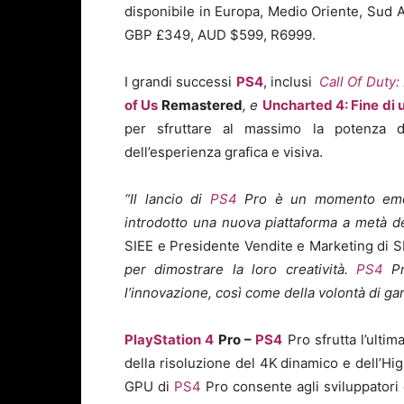
disponibile in Europa, Medio Oriente, Sud 
GBP £349, AUD $599, R6999.
I grandi successi
PS4
, inclusi
Call Of Duty:
of Us
Remastered
, e
Uncharted 4: Fine di 
per sfruttare al massimo la potenza 
dell’esperienza grafica e visiva.
“Il lancio di
PS4
Pro è un momento emozi
introdotto una nuova piattaforma a metà de
SIEE e Presidente Vendite e Marketing di 
per dimostrare la loro creatività.
PS4
Pr
l’innovazione, così come della volontà di gar
PlayStation 4
Pro –
PS4
Pro sfrutta l’ultim
della risoluzione del 4K
dinamico e dell’Hi
GPU di
PS4
Pro consente agli sviluppatori d