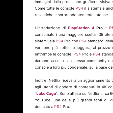
immagini dalla precisione grafica e visiva 
Come tutte le console
PS4
il sistema è anc
realistiche e sorprendentemente intense.
L’introduzione di
PlayStation 4
Pro –
P
consumatori una maggiore scelta. Gli utent
sistemi, sia
PS4
Pro che
PS4
standard, dell
versione più sottile e leggera, al prezzo
entrambe le console.
PS4
Pro e
PS4
standa
daranno acceso alla stessa community onli
console a loro più congeniale, sulla base de
Inoltre, Netflix riceverà un aggiornamento
agli utenti di godere di contenuti in 4K c
“
Luke Cage
”. Sono attese su Netflix circa 
YouTube, una delle più grandi fonti di v
dedicato a
PS4
Pro.