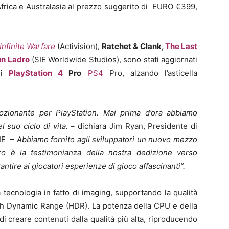
Africa e Australasia al prezzo suggerito di EURO €399
,
 Infinite Warfare
(Activision)
,
Ratchet & Clank,
The Last
un Ladro
(SIE Worldwide Studios), sono stati aggiornati
di
PlayStation 4
Pro
PS4
Pro, alzando l’asticella
onante per PlayStation. Mai prima d’ora abbiamo
l suo ciclo di vita.
– dichiara Jim Ryan, Presidente di
SIE –
Abbiamo fornito agli sviluppatori un nuovo mezzo
o è la testimonianza della nostra dedizione verso
antire ai giocatori esperienze di gioco affascinanti”.
a tecnologia in fatto di imaging, supportando la qualità
gh Dynamic Range (HDR). La potenza della CPU e della
i creare contenuti dalla qualità più alta, riproducendo