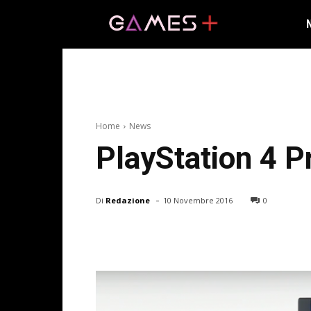
Home
News
PlayStation 4 Pr
-
Di
Redazione
10 Novembre 2016
0