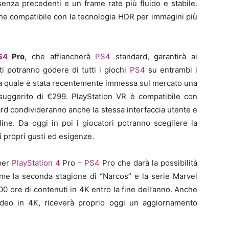
senza precedenti e un frame rate più fluido e stabile.
he compatibile con la tecnologia HDR per immagini più
S4
Pro
, che affiancherà
PS4
standard, garantirà ai
i potranno godere di tutti i giochi
PS4
su entrambi i
a quale è stata recentemente immessa sul mercato una
 suggerito di €299. PlayStation VR è compatibile con
rd condivideranno anche la stessa interfaccia utente e
ne. Da oggi in poi i giocatori potranno scegliere la
i propri gusti ed esigenze.
 per
PlayStation 4
Pro –
PS4
Pro che darà la possibilità
ome la seconda stagione di “Narcos” e la serie Marvel
600 ore di contenuti in 4K entro la fine dell’anno. Anche
ideo in 4K, riceverà proprio oggi un aggiornamento