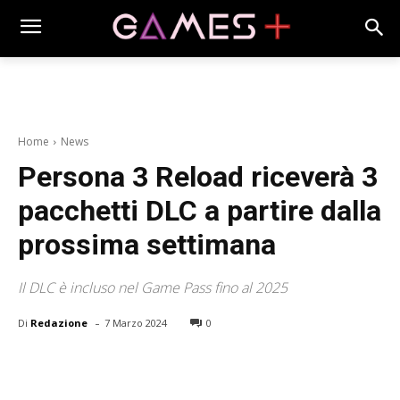
Home
News
Persona 3 Reload riceverà 3
pacchetti DLC a partire dalla
prossima settimana
Il DLC è incluso nel Game Pass fino al 2025
-
Di
Redazione
7 Marzo 2024
0