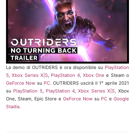
La demo di OUTRIDERS è ora disponibile su
PlayStation
5
,
Xbox Series X|S
,
PlayStation 4
,
Xbox One
e Steam o
GeForce Now
su
PC
. OUTRIDERS uscirà il 1° aprile 2021
su
PlayStation 5
,
PlayStation 4
,
Xbox Series X|S
, Xbox
One, Steam, Epic Store e
GeForce Now
su
PC
e
Google
Stadia
.