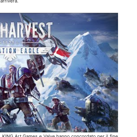
 arriverà.
m, KING Art Games e Valve hanno concordato per il fine