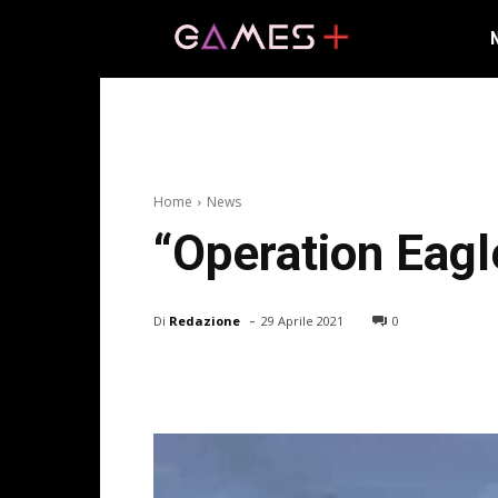
Home
News
“Operation Eagle
-
Di
Redazione
29 Aprile 2021
0