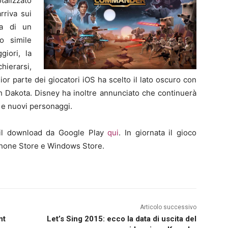
alizzato
rriva sui
ta di un
o simile
iori, la
chierarsi,
or parte dei giocatori iOS ha scelto il lato oscuro con
th Dakota. Disney ha inoltre annunciato che continuerà
 e nuovi personaggi.
il download da Google Play
qui
. In giornata il gioco
hone Store e Windows Store.
Articolo successivo
nt
Let’s Sing 2015: ecco la data di uscita del