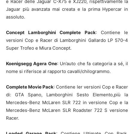
e Racer delle Jaguar C-X75 e XJ220, rispettivamente la
Jaguar più avanzata mai creata e la prima Hypercar in
assoluto.
Concept Lamborghini Complete Pack
: Contiene le
versioni Cop e Racer di Lamborghini Gallardo LP 570-4
Super Trofeo e Miura Concept.
Koenigsegg Agera One
: Un’auto che fa categoria a sé, il
nome si riferisce al rapporto cavalli/chilogrammo.
Complete Movie Pack
: Contiene ler versioni Cop e Racer
di: GTA Spano, Lamborghini Sesto Elemento,più la
Mercedes-Benz McLaren SLR 722 in versione Cop e la
Mercedes-Benz McLaren SLR Roadster 722 S versione
Racer.
Loaded Garage Pack
: Contiene Ultimate Cop Pack,