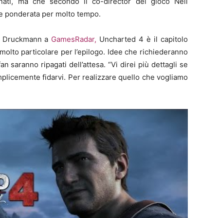
nati, ma che secondo il co-director del gioco Neil
 e ponderata per molto tempo.
to Druckmann a
GamesRadar,
Uncharted 4 è il capitolo
i molto particolare per l’epilogo. Idee che richiederanno
n saranno ripagati dell’attesa. “Vi direi più dettagli se
mplicemente fidarvi. Per realizzare quello che vogliamo