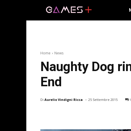
Home
News
Naughty Dog rim
End
-
Di
Aurelio Vindigni Ricca
25 Settembre 2015