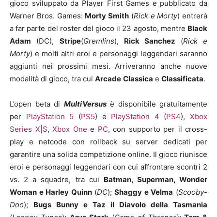
gioco sviluppato da Player First Games e pubblicato da
Warner Bros. Games:
Morty Smith
(
Rick e Morty
) entrerà
a far parte del roster del gioco il 23 agosto, mentre
Black
Adam
(DC),
Stripe
(
Gremlins
),
Rick Sanchez
(
Rick e
Morty
) e molti altri eroi e personaggi leggendari saranno
aggiunti nei prossimi mesi. Arriveranno anche nuove
modalità di gioco, tra cui
Arcade
Classica
e
Classificata
.
L’open beta di
MultiVersus
è disponibile gratuitamente
per
PlayStation 5
(
PS5
) e
PlayStation 4
(
PS4
),
Xbox
Series X|S
,
Xbox One
e
PC
, con supporto per il cross-
play e netcode con rollback su server dedicati per
garantire una solida competizione online. Il gioco riunisce
eroi e personaggi leggendari con cui affrontare scontri 2
vs. 2 a squadre, tra cui
Batman, Superman, Wonder
Woman e Harley Quinn
(
DC
);
Shaggy e Velma
(
Scooby-
Doo
);
Bugs Bunny e
Taz
il Diavolo della Tasmania