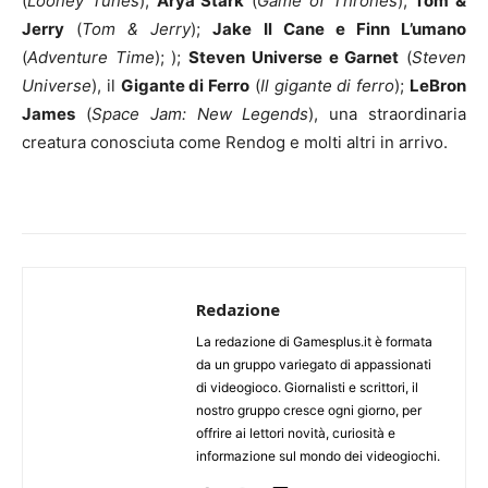
(
Looney Tunes
);
Arya Stark
(
Game of Thrones
);
Tom &
Jerry
(
Tom & Jerry
);
Jake Il Cane e Finn L’umano
(
Adventure Time
); );
Steven Universe e Garnet
(
Steven
Universe
), il
Gigante di Ferro
(
Il gigante di ferro
);
LeBron
James
(
Space Jam: New Legends
), una straordinaria
creatura conosciuta come Rendog e molti altri in arrivo.
Redazione
La redazione di Gamesplus.it è formata
da un gruppo variegato di appassionati
di videogioco. Giornalisti e scrittori, il
nostro gruppo cresce ogni giorno, per
offrire ai lettori novità, curiosità e
informazione sul mondo dei videogiochi.