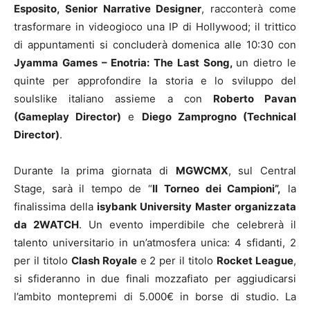
Esposito, Senior Narrative Designer
, racconterà come
trasformare in videogioco una IP di Hollywood; il trittico
di appuntamenti si concluderà domenica alle 10:30 con
Jyamma Games – Enotria: The Last Song,
un dietro le
quinte per approfondire la storia e lo sviluppo del
soulslike italiano assieme a con
Roberto Pavan
(Gameplay Director)
e
Diego Zamprogno (Technical
Director)
.
Durante la prima giornata di
MGWCMX
, sul Central
Stage, sarà il tempo de “
Il
Torneo dei Campioni”,
la
finalissima della
isybank University Master organizzata
da 2WATCH
. Un evento imperdibile che celebrerà il
talento universitario in un’atmosfera unica: 4 sfidanti, 2
per il titolo
Clash Royale
e 2 per il titolo
Rocket League
,
si sfideranno in due finali mozzafiato per aggiudicarsi
l’ambito montepremi di 5.000€ in borse di studio. La