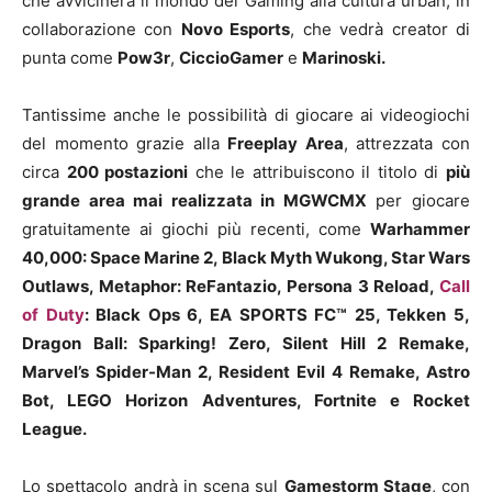
che avvicinerà il mondo del Gaming alla cultura urban, in
collaborazione con
Novo Esports
, che vedrà creator di
punta come
Pow3r
,
CiccioGamer
e
Marinoski.
Tantissime anche le possibilità di giocare ai videogiochi
del momento grazie alla
Freeplay Area
, attrezzata con
circa
200 postazioni
che le attribuiscono il titolo di
più
grande area mai realizzata in MGWCMX
per giocare
gratuitamente ai giochi più recenti, come
Warhammer
40,000: Space Marine 2
, Black Myth Wukong, Star Wars
Outlaws, Metaphor: ReFantazio, Persona 3 Reload,
Call
of Duty
: Black Ops 6, EA SPORTS FC™ 25, Tekken 5,
Dragon Ball: Sparking!
Zero, Silent Hill 2 Remake,
Marvel’s Spider-Man 2, Resident Evil 4 Remake, Astro
Bot, LEGO Horizon Adventures, Fortnite e Rocket
League.
Lo spettacolo andrà in scena sul
Gamestorm Stage
, con