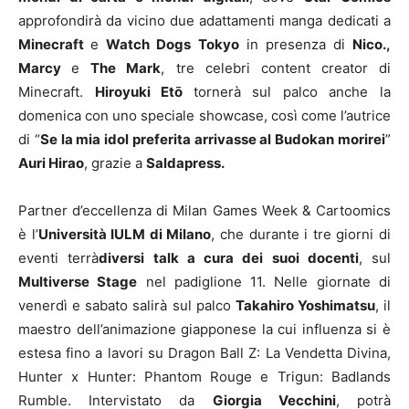
approfondirà da vicino due adattamenti manga dedicati a
Minecraft
e
Watch Dogs Tokyo
in presenza di
Nico.,
Marcy
e
The Mark
, tre celebri content creator di
Minecraft.
Hiroyuki Etō
tornerà sul palco anche la
domenica con uno speciale showcase, così come l’autrice
di “
Se la mia idol preferita arrivasse al Budokan morirei
”
Auri Hirao
, grazie a
Saldapress.
Partner d’eccellenza di Milan Games Week & Cartoomics
è l’
Università IULM di Milano
, che durante i tre giorni di
eventi terrà
diversi talk a cura dei suoi docenti
, sul
Multiverse Stage
nel padiglione 11. Nelle giornate di
venerdì e sabato salirà sul palco
Takahiro Yoshimatsu
, il
maestro dell’animazione giapponese la cui influenza si è
estesa fino a lavori su Dragon Ball Z: La Vendetta Divina,
Hunter x Hunter: Phantom Rouge e Trigun: Badlands
Rumble. Intervistato da
Giorgia Vecchini
, potrà