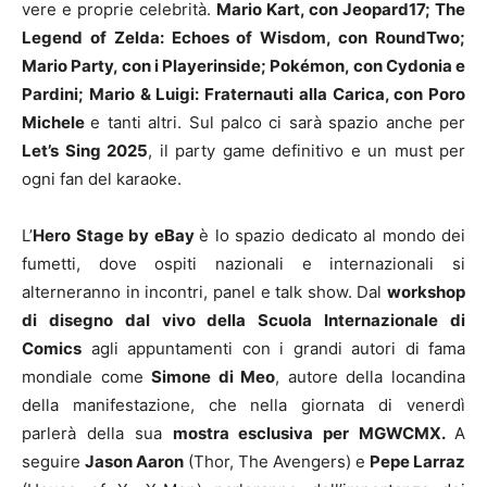
vere e proprie celebrità.
Mario Kart, con Jeopard17; The
Legend of Zelda: Echoes of Wisdom, con RoundTwo;
Mario Party, con i Playerinside; Pokémon, con Cydonia e
Pardini; Mario & Luigi: Fraternauti alla Carica, con Poro
Michele
e tanti altri. Sul palco ci sarà spazio anche per
Let’s Sing 2025
, il party game definitivo e un must per
ogni fan del karaoke.
L’
Hero Stage by eBay
è lo spazio dedicato al mondo dei
fumetti, dove ospiti nazionali e internazionali si
alterneranno in incontri, panel e talk show. Dal
workshop
di disegno dal vivo della Scuola Internazionale di
Comics
agli appuntamenti con i grandi autori di fama
mondiale come
Simone di Meo
, autore della locandina
della manifestazione, che nella giornata di venerdì
parlerà della sua
mostra esclusiva per MGWCMX.
A
seguire
Jason Aaron
(Thor, The Avengers) e
Pepe Larraz