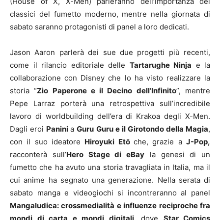
(House of X, X-Men) parleranno dell’importanza dei
classici del fumetto moderno, mentre nella giornata di
sabato saranno protagonisti di panel a loro dedicati.
Jason Aaron parlerà dei sue due progetti più recenti,
come il rilancio editoriale delle
Tartarughe Ninja
e la
collaborazione con Disney che lo ha visto realizzare la
storia “
Zio Paperone e il Decino dell’Infinito
”, mentre
Pepe Larraz porterà una retrospettiva sull’incredibile
lavoro di worldbuilding dell’era di Krakoa degli X-Men.
Dagli eroi
Panini
a
Guru Guru e il Girotondo della Magia
,
con il suo ideatore
Hiroyuki Etō
che, grazie a
J-Pop,
racconterà sull’
Hero Stage di eBay
la genesi di un
fumetto che ha avuto una storia travagliata in Italia, ma il
cui anime ha segnato una generazione. Nella serata di
sabato manga e videogiochi si incontreranno al panel
Mangaludica: crossmedialità e influenze reciproche fra
mondi di carta e mondi digitali
, dove
Star Comics