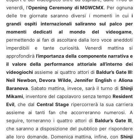
venerdì, l’
Opening Ceremony
di MGWCMX
. Per ognuna
delle tre giornate saranno diversi i momenti in cui
i
grandi ospiti internazionali saliranno sul palco per
momenti dedicati al mondo del videogame
,
permettendo ai fan di ascoltare dalla loro voce aneddoti
imperdibili e tante curiosità. Venerdì mattina si
approfondirà
l’importanza della componente narrativa e
il valore della performance attoriale all’interno dei
videogiochi
assieme ai quattro attori di
Baldur’s Gate III:
Neil Newbon, Devora Wilde, Jennifer English
e
Aliona
Baranova
. Sabato mattina, invece, sarà il turno di
Shinji
Mikami
, inventore del capolavoro senza tempo
Resident
Evil
, che dal
Central Stage
ripercorrerà la sua carriera
assieme ai tanti fan che accorreranno numerosi. A
seguire, torneranno i quattro attori di
Baldur’s Gate III
,
che saranno a disposizione del pubblico per rispondere
alle loro domande. Domenica mattina, infine, con
Shinji