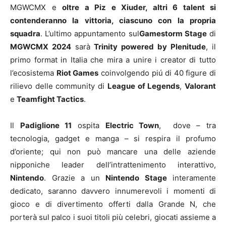
MGWCMX e
oltre a Piz e Xiuder, altri 6 talent si
contenderanno la vittoria, ciascuno con la propria
squadra
. L’ultimo appuntamento sul
Gamestorm Stage
di
MGWCMX 2024
sarà
Trinity powered by Plenitude
, il
primo format in Italia che mira a unire i creator di tutto
l’ecosistema
Riot Games
coinvolgendo piú di 40 figure di
rilievo delle community di
League of Legends
,
Valorant
e
Teamfight Tactics
.
Il
Padiglione 11
ospita
Electric Town
, dove – tra
tecnologia, gadget e manga – si respira il profumo
d’oriente; qui non può mancare una delle aziende
nipponiche leader dell’intrattenimento interattivo,
Nintendo
. Grazie a un
Nintendo Stage
interamente
dedicato, saranno davvero innumerevoli i momenti di
gioco e di divertimento offerti dalla Grande N, che
porterà sul palco i suoi titoli più celebri, giocati assieme a