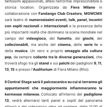
tantissimi appassionati, attesi nell’ormai imprescindibile e
storica location. Organizzata da
Fiera Milano
in
collaborazione con
Fandango Club Creators
,
MGWCMX
sarà teatro di
numerosissimi eventi, talk, panel, incontri
con
ospiti
nazionali
e
internazionali
e la presenza delle
più importanti realtà che dominano la scena mondiale nel
campo del
videogioco
, del
fumetto
, dei
giochi
, dei
collezionabili
, ma anche del
cinema
, delle
serie tv
e
della
musica
. Un vero e proprio
omaggio alla cultura
pop
, da sempre
collante tra le diverse generazioni
, che
troverà sfogo tra gli
stand
e sui
palchi
dei padiglioni
9
,
11
,
13
,
15
e presso l’
Auditorium
di Fiera Milano (Rho).
Il Central Stage sarà il palcoscenico su cui si terranno gli
appuntamenti che maggiormente infiammeranno la
kermesse milanese.
Collocato all’interno del
padiglione
13
, vedrà alternarsi tanti panel e ospiti del panorama
eSport e del videogioco oltre ad ospitare, dalle 11:00 di