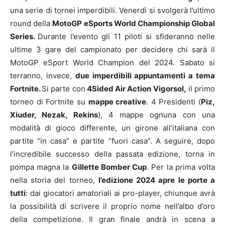
una serie di tornei imperdibili. Venerdì si svolgerà l’ultimo
round della
MotoGP eSports World Championship Global
Series.
Durante l’evento gli 11 piloti si sfideranno nelle
ultime 3 gare del campionato per decidere chi sarà il
MotoGP eSport World Champion del 2024. Sabato si
terranno, invece,
due imperdibili appuntamenti a tema
Fortnite.
Si parte con
4Sided Air Action Vigorsol,
il primo
torneo di Fortnite su
mappe creative
. 4 Presidenti (
Piz,
Xiuder, Nezak, Rekins
), 4 mappe ognuna con una
modalità di gioco differente, un girone all’italiana con
partite “in casa” e partite “fuori casa”. A seguire, dopo
l’incredibile successo della passata edizione, torna in
pompa magna la
Gillette Bomber Cup
. Per la prima volta
nella storia del torneo,
l’edizione 2024 apre le porte a
tutti
: dai giocatori amatoriali ai pro-player, chiunque avrà
la possibilità di scrivere il proprio nome nell’albo d’oro
della competizione. Il gran finale andrà in scena a