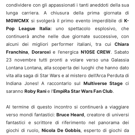
condividere con gli appassionati i tanti aneddoti della sua
lunga carriera. A chiusura della prima giornata di
MGWCMX
si svolgerà il primo evento imperdibile di
K-
Pop League Italia:
uno spettacolo esplosivo, che
continuerà anche nelle due giornate successive, con
alcuni dei migliori performer italiani, tra cui
Chiara
Franchina
,
Doraroxi
e l’energica
N10SE CREW
. Sabato
23 novembre tutti pronti a volare verso una Galassia
Lontana Lontana, alla scoperta dei luoghi che hanno dato
vita alla saga di Star Wars e al mistero dell’Arca Perduta di
Indiana Jones! A raccontarlo sul
Multiverse Stage
ci
saranno
Roby Rani
e l’
EmpiRa Star Wars Fan Club
.
Al termine di questo incontro si continuerà a viaggiare
verso mondi fantastici:
Bruce Heard
, creatore di universi
fantastici e scrittore di riferimento nel panorama dei
giochi di ruolo,
Nicola De Gobbis
, esperto di giochi da