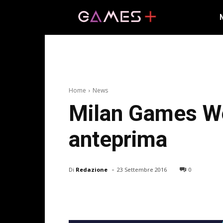
Home
News
Milan Games We
anteprima
-
Di
Redazione
23 Settembre 2016
0