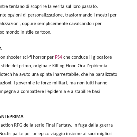
re tentano di scoprire la verità sul loro passato.
nte opzioni di personalizzazione, trasformando i mostri per
ializzazioni, oppure semplicemente cavalcandoli per
so mondo in stile cartoon.
A
rson shooter sci-fi horror per
PS4
che conduce il giocatore
sfide del primo, originale Killing Floor. Ora l’epidemia
Biotech ha avuto una spinta inarrestabile, che ha paralizzato
zioni, i governi e le forze militari, ma non tutti hanno
 impegna a combattere l’epidemia e a stabilire basi
6 ANTEPRIMA
 action RPG della serie Final Fantasy. In fuga dalla guerra
 Noctis parte per un epico viaggio insieme ai suoi migliori