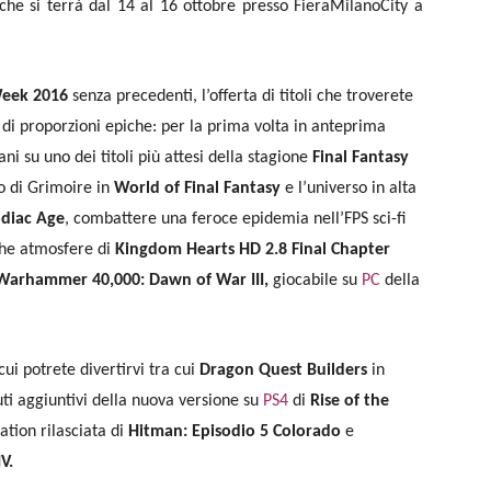
che si terrà dal 14 al 16 ottobre presso FieraMilanoCity a
eek 2016
senza precedenti, l’offerta di titoli che troverete
di proporzioni epiche: per la prima volta in anteprima
ni su uno dei titoli più attesi della stagione
Final Fantasy
o di Grimoire in
World of Final Fantasy
e l’universo in alta
odiac Age
, combattere una feroce epidemia nell’FPS sci-fi
he atmosfere di
Kingdom Hearts HD 2.8 Final Chapter
arhammer 40,000: Dawn of War III,
giocabile su
PC
della
cui potrete divertirvi tra cui
Dragon Quest Builders
in
uti aggiuntivi della nuova versione su
PS4
di
Rise of the
ation rilasciata di
Hitman: Episodio 5 Colorado
e
V.