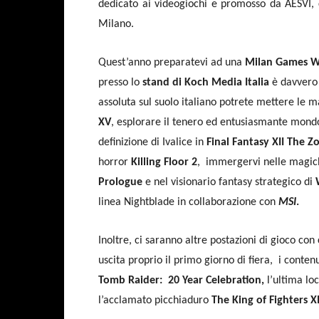
dedicato ai videogiochi e promosso da AESVI, 
Milano.
Quest’anno preparatevi ad una
Milan Games W
presso lo
stand di Koch Media Italia
è davvero 
assoluta sul suolo italiano potrete mettere le ma
XV
, esplorare il tenero ed entusiasmante mond
definizione di Ivalice in
Final Fantasy XII The Z
horror
Killing Floor 2
, immergervi nelle magic
Prologue
e nel visionario fantasy strategico di
W
linea Nightblade in collaborazione con
MSI
.
Inoltre, ci saranno altre postazioni di gioco con 
uscita proprio il primo giorno di fiera, i conten
Tomb Raider: 20 Year Celebration,
l’ultima loc
l’acclamato picchiaduro
The King of Fighters XI