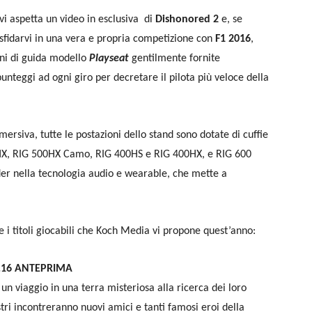
vi aspetta un video in esclusiva di
Dishonored 2
e, se
di sfidarvi in una vera e propria competizione con
F1 2016
,
oni di guida modello
Playseat
gentilmente fornite
unteggi ad ogni giro per decretare il pilota più veloce della
ersiva, tutte le postazioni dello stand sono dotate di cuffie
X, RIG 500HX Camo, RIG 400HS e RIG 400HX, e RIG 600
der nella tecnologia audio e wearable, che mette a
 e i titoli giocabili che Koch Media vi propone quest’anno:
10.16 ANTEPRIMA
n viaggio in una terra misteriosa alla ricerca dei loro
stri incontreranno nuovi amici e tanti famosi eroi della