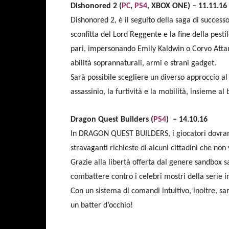
Dishonored 2 (
PC
,
PS4
, XBOX ONE) – 11.11.1
Dishonored 2, è il seguito della saga di succes
sconfitta del Lord Reggente e la fine della pest
pari, impersonando Emily Kaldwin o Corvo Attano
abilità soprannaturali, armi e strani gadget.
Sarà possibile scegliere un diverso approccio al
assassinio, la furtività e la mobilità, insieme a
Dragon Quest Builders (
PS4
) – 14.10.16
In DRAGON QUEST BUILDERS, i giocatori dovranno
stravaganti richieste di alcuni cittadini che no
Grazie alla libertà offerta dal genere sandbox s
combattere contro i celebri mostri della serie 
Con un sistema di comandi intuitivo, inoltre, sarà 
un batter d’occhio!