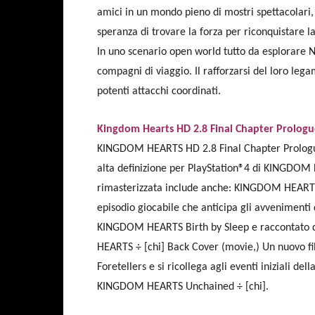
amici in un mondo pieno di mostri spettacolari,
speranza di trovare la forza per riconquistare la
In uno scenario open world tutto da esplorare N
compagni di viaggio. Il rafforzarsi del loro lega
potenti attacchi coordinati.
Kingdom Hearts HD 2.8 Final Chapter Prologu
KINGDOM HEARTS HD 2.8 Final Chapter Prologue 
alta definizione per PlayStation®4 di KINGDOM
rimasterizzata include anche: KINGDOM HEARTS
episodio giocabile che anticipa gli avvenimenti
KINGDOM HEARTS Birth by Sleep e raccontato d
HEARTS ÷ [chi] Back Cover (movie,) Un nuovo fil
Foretellers e si ricollega agli eventi iniziali del
KINGDOM HEARTS Unchained ÷ [chi].