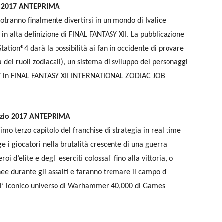
io 2017 ANTEPRIMA
tranno finalmente divertirsi in un mondo di Ivalice
in alta definizione di FINAL FANTASY XII. La pubblicazione
tion®4 darà la possibilità ai fan in occidente di provare
 dei ruoli zodiacali), un sistema di sviluppo dei personaggi
2007 in FINAL FANTASY XII INTERNATIONAL ZODIAC JOB
nizio 2017 ANTEPRIMA
mo terzo capitolo del franchise di strategia in real time
e i giocatori nella brutalità crescente di una guerra
i d’elite e degli eserciti colossali fino alla vittoria, o
linee durante gli assalti e faranno tremare il campo di
dell’ iconico universo di Warhammer 40,000 di Games