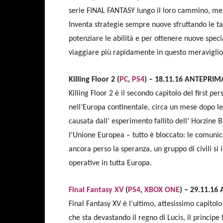
serie FINAL FANTASY lungo il loro cammino, ment
Inventa strategie sempre nuove sfruttando le ta
potenziare le abilità e per ottenere nuove spec
viaggiare più rapidamente in questo meraviglio
Killing Floor 2 (
PC
,
PS4
) – 18.11.16 ANTEPRIM
Killing Floor 2 è il secondo capitolo del first pe
nell’Europa continentale, circa un mese dopo le 
causata dall’ esperimento fallito dell’ Horzine 
l’Unione Europea – tutto è bloccato: le comunica
ancora perso la speranza, un gruppo di civili si
operative in tutta Europa.
Final Fantasy XV
(
PS4
,
XBOX ONE
) – 29.11.1
Final Fantasy XV è l’ultimo, attesissimo capitolo
che sta devastando il regno di Lucis, il principe