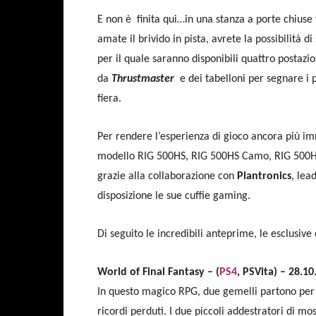
E non è finita qui…in una stanza a porte chiuse 
amate il brivido in pista, avrete la possibilità 
per il quale saranno disponibili quattro postazi
da
Thrustmaster
e dei tabelloni per segnare i p
fiera.
Per rendere l’esperienza di gioco ancora più imm
modello RIG 500HS, RIG 500HS Camo, RIG 500H
grazie alla collaborazione con
Plantronics
, lea
disposizione le sue cuffie gaming.
Di seguito le incredibili anteprime, le esclusive
World of Final Fantasy – (
PS4
, PSVita) – 28.
In questo magico RPG, due gemelli partono per u
ricordi perduti. I due piccoli addestratori di mo