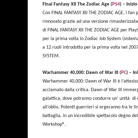
Final Fantasy XII The Zodiac Age (
PS4
) – Iniz
Con FINAL FANTASY XII THE ZODIAC AGE, i fan po
rinnovato grazie ad una versione rimasterizzata 
di FINAL FANTASY XII THE ZODIAC AGE per PlaySta
per la prima volta lo Zodiac Job System (sistema
a 12 ruoli introdotto per la prima volta nel 
SYSTEM.
Warhammer 40,000: Dawn of War III (
PC
) – I
Warhammer 40,000: Dawn of War III è l’attesissi
acclamato dalla critica. Dawn of War III immerg
galattica, dove potranno condurre un’ unità di ero
all’oblio. Potenti guerrieri si ergeranno tra le 
battaglia, in un incredibile spettacolo degno 
Workshop®.