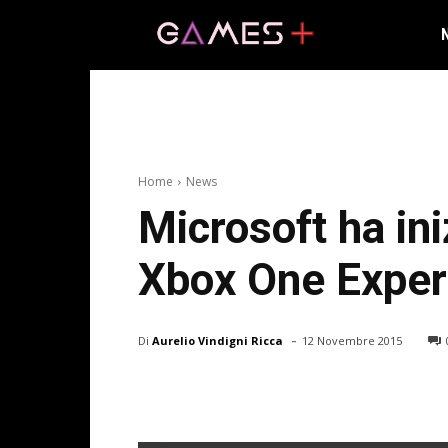
Home
News
Microsoft ha ini
Xbox One Exper
-
Di
Aurelio Vindigni Ricca
12 Novembre 2015