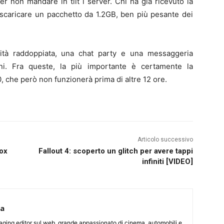
r non mandare in tilt i server. Chi ha già ricevuto la
a scaricare un pacchetto da 1.2GB, ben più pesante dei
tà raddoppiata, una chat party e una messaggeria
oni. Fra queste, la più importante è certamente la
, che però non funzionerà prima di altre 12 ore.
Articolo successivo
ox
Fallout 4: scoperto un glitch per avere tappi
infiniti [VIDEO]
ca
aging editor sul web, grande appassionato di cinema, automobili e