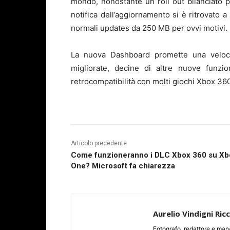
mondo, nonostante un roll out bilanciato pe
notifica dell’aggiornamento si è ritrovato 
normali updates da 250 MB per ovvi motivi.
La nuova Dashboard promette una veloci
migliorate, decine di altre nuove funzi
retrocompatibilità con molti giochi Xbox 360
Articolo precedente
Come funzioneranno i DLC Xbox 360 su Xb
One? Microsoft fa chiarezza
Aurelio Vindigni Ric
Fotografo, redattore e man