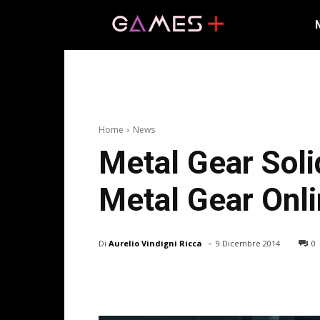
Home
News
Metal Gear Soli
Metal Gear Onli
-
Di
Aurelio Vindigni Ricca
9 Dicembre 2014
0