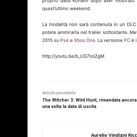
proprio dalla Konami dopo aver mostrato 
quest’ultimo weekend.
La modalità non sarà contenuta in un DLC 
potete ammirarla nel trailer sottostante. Me
2015 su
Ps4
e
Xbox One
. La versione
PC
è i
http://youtu.be/b_UG7loIZgM
Articolo precedente
The Witcher 3: Wild Hunt, rimandata ancora
una volta la data di uscita
Aurelio Vindigni Ric