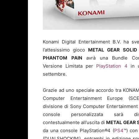
Konami Digital Entertainment B.V. ha sve
l’attesissimo gioco
METAL GEAR SOLI
PHANTOM PAIN
avrà una Bundle Con
Versione Limitata per
PlayStation 4
in u
settembre.
Grazie ad uno speciale accordo tra KONAM
Computer Entertainment Europe (SCE
divisione di Sony Computer Entertainment 
console personalizzata sarà disp
contestualmente all’uscita di
METAL GEAR S
da una console PlayStation®4 (
PS4
™) con
(DUALSHOCK®4), entrambi in edizione spe