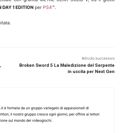
 DAY 1 EDITION
per
PS4
™.
itata.
Articolo successivo
,
Broken Sword 5 La Maledizione del Serpente
in uscita per Next Gen
it è formata da un gruppo variegato di appassionati di
ittori, il nostro gruppo cresce ogni giorno, per offrire ai lettori
zione sul mondo dei videogiochi.