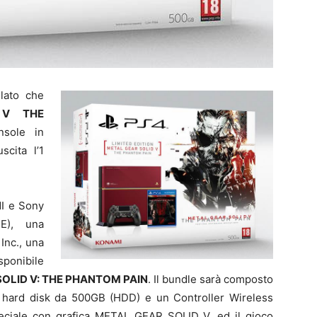
lato che
D V THE
sole in
scita l’1
I e Sony
E), una
Inc., una
onibile
OLID V: THE PHANTOM PAIN
. Il bundle sarà composto
 hard disk da 500GB (HDD) e un Controller Wireless
ciale con grafica METAL GEAR SOLID V, ed il gioco