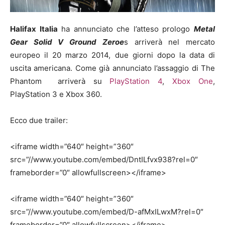
Halifax Italia
ha annunciato che l’atteso prologo
Metal
Gear Solid V Ground Zeroe
s arriverà nel mercato
europeo il 20 marzo 2014, due giorni dopo la data di
uscita americana. Come già annunciato l’assaggio di The
Phantom arriverà su
PlayStation 4
,
Xbox One
,
PlayStation 3 e Xbox 360.
Ecco due trailer:
<iframe width=”640″ height=”360″
src=”//www.youtube.com/embed/DntILfvx938?rel=0″
frameborder=”0″ allowfullscreen></iframe>
<iframe width=”640″ height=”360″
src=”//www.youtube.com/embed/D-afMxILwxM?rel=0″
frameborder=”0″ allowfullscreen></iframe>