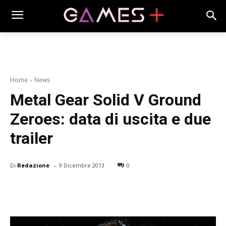
Home
News
Metal Gear Solid V Ground
Zeroes: data di uscita e due
trailer
-
Di
Redazione
9 Dicembre 2013
0