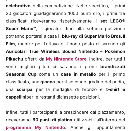
celebrative
della competizione. Nello specifico, i primi
20 giocatori guadagneranno 1000 punti oro, i primi tre
classificati riceveranno rispettivamente i
set LEGO®
Super Mario™
, i giocatori fino alla settima posizione
potranno portarsi a casa il
blu-ray di Super Mario Bros. Il
Film
, mentre per l’ottavo e il nono posto ci saranno gli
Auricolari True Wireless Sound Nintendo – Pokémon
Pikachu
offerti da
My Nintendo Store
. Inoltre, per tutti i
venti migliori piloti ci saranno i premi
brandizzati
Seasonal Cup
come un
case in metallo
per il primo
classificato, una
giacca
per il secondo gradino del podio,
una
sciarpa
per la medaglia di bronzo e
t-shirt e
cappellini
per le restanti diciassette posizioni.
Infine, tutti i partecipanti, a prescindere dal piazzamento,
riceveranno
50 punti di platino
utilizzabili all’interno del
programma My Nintendo
. Anche gli appuntamenti