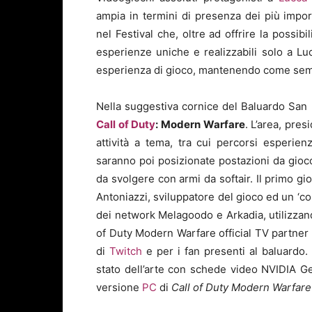
ampia in termini di presenza dei più impo
nel Festival che, oltre ad offrire la possib
esperienze uniche e realizzabili solo a 
esperienza di gioco, mantenendo come sempre
Nella suggestiva cornice del Baluardo San 
Call of Duty
: Modern Warfare
. L’area, pres
attività a tema, tra cui percorsi esperienz
saranno poi posizionate postazioni da gio
da svolgere con armi da softair. Il primo g
Antoniazzi, sviluppatore del gioco ed un ‘contr
dei network Melagoodo e Arkadia, utilizzand
of Duty Modern Warfare official TV partner –
di
Twitch
e per i fan presenti al baluardo.
stato dell’arte con schede video NVIDIA Ge
versione
PC
di
Call of Duty
Modern Warfar