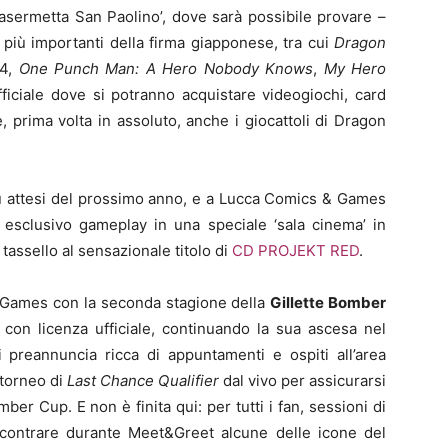
Casermetta San Paolino’, dove sarà possibile provare –
oli più importanti della firma giapponese, tra cui
Dragon
 4,
One Punch Man: A Hero Nobody Knows
,
My Hero
ficiale dove si potranno acquistare videogiochi, card
, prima volta in assoluto, anche i giocattoli di Dragon
 più attesi del prossimo anno, e a Lucca Comics & Games
n esclusivo gameplay in una speciale ‘sala cinema’ in
tassello al sensazionale titolo di
CD PROJEKT RED
.
& Games con la seconda stagione della
Gillette Bomber
con licenza ufficiale, continuando la sua ascesa nel
i preannuncia ricca di appuntamenti e ospiti all’area
 torneo di
Last Chance Qualifier
dal vivo per assicurarsi
ber Cup. E non è finita qui: per tutti i fan, sessioni di
incontrare durante Meet&Greet alcune delle icone del