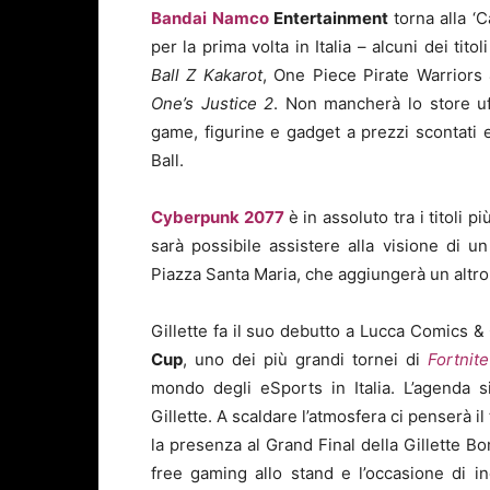
Bandai Namco
Entertainment
torna alla ‘
per la prima volta in Italia – alcuni dei tit
Ball Z
Kakarot
, One Piece Pirate Warriors
One
’
s Justice
2
. Non mancherà lo store uf
game, figurine e gadget a prezzi scontati e
Ball.
Cyberpunk 2077
è in assoluto tra i titoli
sarà possibile assistere alla visione di u
Piazza Santa Maria, che aggiungerà un altro 
Gillette fa il suo debutto a Lucca Comics 
Cup
, uno dei più grandi tornei di
Fortnite
mondo degli eSports in Italia. L’agenda s
Gillette. A scaldare l’atmosfera ci penserà il
la presenza al Grand Final della Gillette Bom
free gaming allo stand e l’occasione di 