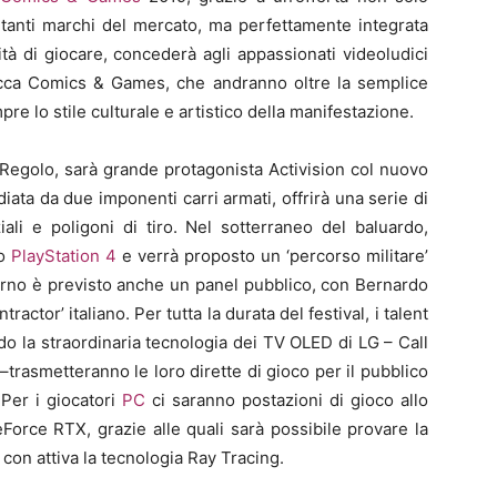
rtanti marchi del mercato, ma perfettamente integrata
ilità di giocare, concederà agli appassionati videoludici
Lucca Comics & Games, che andranno oltre la semplice
 lo stile culturale e artistico della manifestazione.
Regolo, sarà grande protagonista Activision col nuovo
idiata da due imponenti carri armati, offrirà una serie di
iali e poligoni di tiro. Nel sotterraneo del baluardo,
co
PlayStation 4
e verrà proposto un ‘percorso militare’
iorno è previsto anche un panel pubblico, con Bernardo
actor’ italiano. Per tutta la durata del festival, i talent
o la straordinaria tecnologia dei TV OLED di LG – Call
trasmetteranno le loro dirette di gioco per il pubblico
 Per i giocatori
PC
ci saranno postazioni di gioco allo
Force RTX, grazie alle quali sarà possibile provare la
e
con attiva la tecnologia Ray Tracing.