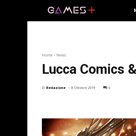
Home
News
Lucca Comics &
-
Di
Redazione
8 Ottobre 2019
0