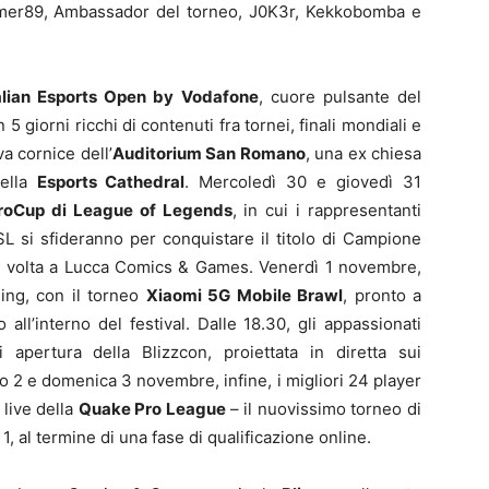
amer89, Ambassador del torneo, J0K3r, Kekkobomba e
alian Esports Open by Vodafone
, cuore pulsante del
giorni ricchi di contenuti fra tornei, finali mondiali e
a cornice dell’
Auditorium San Romano
, una ex chiesa
nella
Esports Cathedral
. Mercoledì 30 e giovedì 31
roCup di League of Legends
, in cui i rappresentanti
ESL si sfideranno per conquistare il titolo di Campione
ma volta a Lucca Comics & Games. Venerdì 1 novembre,
ming, con il torneo
Xiaomi 5G Mobile Brawl
, pronto a
ll’interno del festival. Dalle 18.30, gli appassionati
 apertura della Blizzcon, proiettata in diretta sui
 2 e domenica 3 novembre, infine, i migliori 24 player
 live della
Quake Pro League
– il nuovissimo torneo di
e 1, al termine di una fase di qualificazione online.