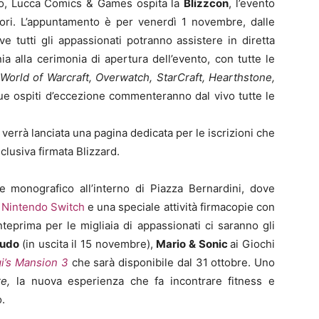
no, Lucca Comics & Games ospita la
Blizzcon
, l’evento
atori. L’appuntamento è per venerdì 1 novembre, dalle
e tutti gli appassionati potranno assistere in diretta
a alla cerimonia di apertura dell’evento, con tutte le
World of Warcraft, Overwatch, StarCraft, Hearthstone,
due ospiti d’eccezione commenteranno dal vivo tutte le
 verrà lanciata una pagina dedicata per le iscrizioni che
lusiva firmata Blizzard.
 monografico all’interno di Piazza Bernardini, dove
e
Nintendo Switch
e una speciale attività firmacopie con
 anteprima per le migliaia di appassionati ci saranno gli
cudo
(in uscita il 15 novembre),
Mario & Sonic
ai Giochi
gi’s Mansion 3
che sarà disponibile dal 31 ottobre. Uno
re,
la nuova esperienza che fa incontrare fitness e
.