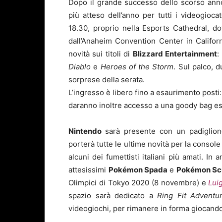
Dopo il grande successo dello scorso an
più atteso dell’anno per tutti i videogioc
18.30, proprio nella Esports Cathedral, dov
dall’Anaheim Convention Center in Californi
novità sui titoli di
Blizzard Entertainment
:
Diablo
e
Heroes of the
Storm
. Sul palco, 
sorprese della serata.
L’ingresso è libero fino a esaurimento posti:
daranno inoltre accesso a una goody bag esc
Nintendo
sarà presente con un padiglione
porterà tutte le ultime novità per la consol
alcuni dei fumettisti italiani più amati. In
attesissimi
Pok
é
mon Spada
e
Pok
é
mon S
Olimpici di Tokyo 2020 (8 novembre) e
Lui
spazio sarà dedicato a
Ring Fit Adventu
videogiochi, per rimanere in forma giocando