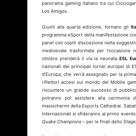
panorama gaming italiano tra cui Cicciog
Los Amigos.
Giunti alla quarta edizione, tornano gli
It
programma eSport della manifestazione con 5 
panel con ospiti d’eccezione nella suggestiv
medioevale trasformata per l’occasione 
ottobre prenderà il via la neonata
ESL Eu
nazionali dei principali tornei europei di 
d’Europa, che verrà assegnato per la pri
riflettori accesi sul mondo del Mobile ga
riscuotere un grande successo di pubblico a
potranno poi assistere alla cerimonia di
maxischermi della Esports Cathedral. Sabato
internazionali si sfideranno al primo evento
Quake Champions
– per le finali dello Stag