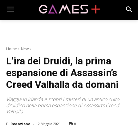
Home
News
L’ira dei Druidi, la prima
espansione di Assassin’s
Creed Valhalla da domani
Viaggia in Irlanda e scopri i misteri di un antico culto
druidico nella prima espansione di Assassin’s Creed
Valhalla
-
Di
Redazione
12 Maggio 2021
0