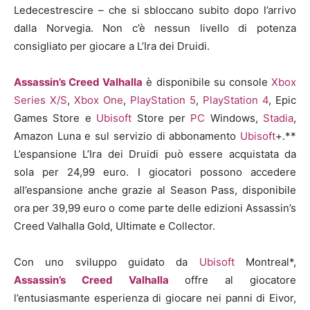
Ledecestrescire – che si sbloccano subito dopo l’arrivo
dalla Norvegia. Non c’è nessun livello di potenza
consigliato per giocare a L’Ira dei Druidi.
Assassin’s Creed Valhalla
è disponibile su console
Xbox
Series X/S
,
Xbox One
,
PlayStation 5
,
PlayStation 4
, Epic
Games Store e
Ubisoft
Store per
PC
Windows,
Stadia
,
Amazon Luna e sul servizio di abbonamento
Ubisoft
+.**
L’espansione L’Ira dei Druidi può essere acquistata da
sola per 24,99 euro. I giocatori possono accedere
all’espansione anche grazie al Season Pass, disponibile
ora per 39,99 euro o come parte delle edizioni Assassin’s
Creed Valhalla Gold, Ultimate e Collector.
Con uno sviluppo guidato da
Ubisoft
Montreal*,
Assassin’s Creed Valhalla
offre al giocatore
l’entusiasmante esperienza di giocare nei panni di Eivor,