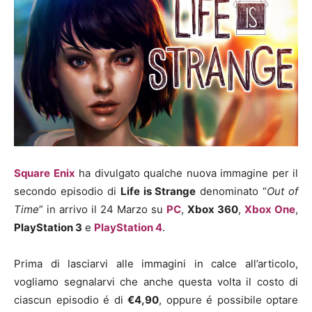
Square Enix
ha divulgato qualche nuova immagine per il
secondo episodio di
Life is Strange
denominato “
Out of
Time
” in arrivo il 24 Marzo su
PC
,
Xbox 360
,
Xbox One
,
PlayStation 3
e
PlayStation 4
.
Prima di lasciarvi alle immagini in calce all’articolo,
vogliamo segnalarvi che anche questa volta il costo di
ciascun episodio é di
€4,90
, oppure é possibile optare