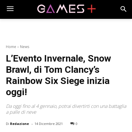
Home
News
L’Evento Invernale, Snow
Brawl, di Tom Clancy’s
Rainbow Six Siege inizia
oggi!
Da oggi fino al 4 gennaio, potrai divertirti con una battaglia
a palle di neve
-
Di
Redazione
14 Dicembre 2021
0