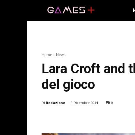
Home
News
Lara Croft and 
del gioco
-
Di
Redazione
9 Dicembre 2014
0