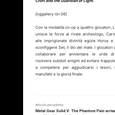
Croft and the Guardian of Light.
[nggallery id=36]
Con la modalità co-op a quattro giocatori, L
unisce le forze al rivale archeologo, Cart
alle imprigionate divinità egizie Horus e 
sconfiggere Set, il dio del male. I giocatori
collaborare per annientare le orde di
risolvere subdoli enigmi ed evitare trappol
e competere per aggiudicarsi i tesori, i
manufatti e la gloria finale.
Articolo precedente
Metal Gear Solid V: The Phantom Pain arriv