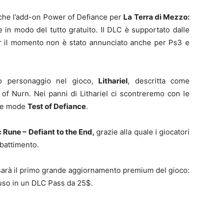
che l’add-on Power of Defiance per
La Terra di Mezzo:
e in modo del tutto gratuito. Il DLC è supportato dalle
r il momento non è stato annunciato anche per Ps3 e
o personaggio nel gioco,
Lithariel
, descritta come
f Nurn. Nei panni di Lithariel ci scontreremo con le
nge mode
Test of Defiance
.
c Rune – Defiant to the End,
grazie alla quale i giocatori
battimento.
sarà il primo grande aggiornamento premium del gioco:
cluso in un DLC Pass da 25$.