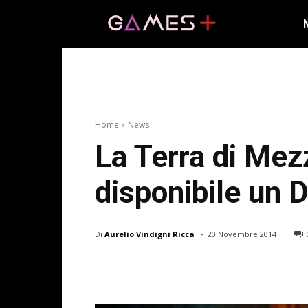
Home
News
La Terra di Mez
disponibile un 
-
Di
Aurelio Vindigni Ricca
20 Novembre 2014