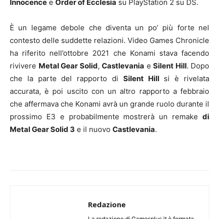
Innocence
e
Order of Ecclesia
su PlayStation 2 su DS.
È un legame debole che diventa un po’ più forte nel
contesto delle suddette relazioni.
Video Games Chronicle
ha riferito nell’ottobre 2021
che Konami stava facendo
rivivere
Metal Gear Solid
,
Castlevania
e
Silent Hill
. Dopo
che la parte del rapporto di
Silent Hill
si è rivelata
accurata, è poi uscito con
un altro rapporto a febbraio
che affermava che Konami avrà un grande ruolo durante il
prossimo E3 e probabilmente mostrerà un remake
di
Metal Gear Solid 3
e il nuovo
Castlevania
.
Redazione
La redazione di Gamesplus.it è formata