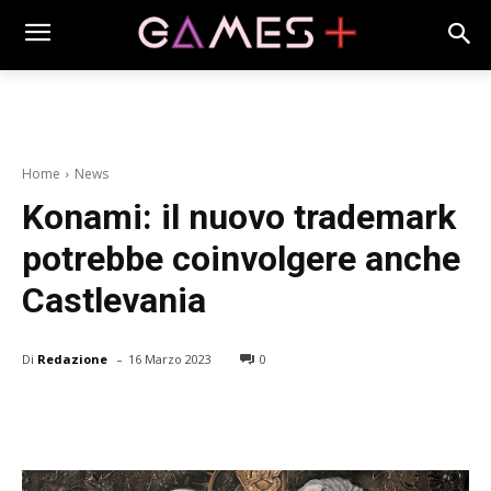
Home
News
Konami: il nuovo trademark
potrebbe coinvolgere anche
Castlevania
-
Di
Redazione
16 Marzo 2023
0